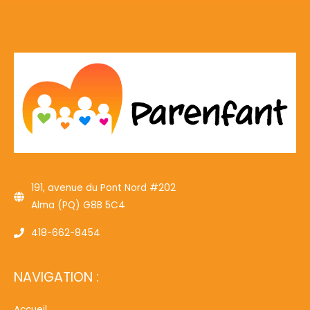
191, avenue du Pont Nord #202
Alma (PQ) G8B 5C4
418-662-8454
NAVIGATION :
Accueil